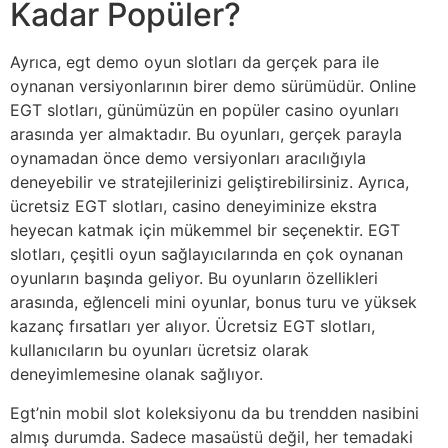
Kadar Popüler?
Ayrıca, egt demo oyun slotları da gerçek para ile
oynanan versiyonlarının birer demo sürümüdür. Online
EGT slotları, günümüzün en popüler casino oyunları
arasında yer almaktadır. Bu oyunları, gerçek parayla
oynamadan önce demo versiyonları aracılığıyla
deneyebilir ve stratejilerinizi geliştirebilirsiniz. Ayrıca,
ücretsiz EGT slotları, casino deneyiminize ekstra
heyecan katmak için mükemmel bir seçenektir. EGT
slotları, çeşitli oyun sağlayıcılarında en çok oynanan
oyunların başında geliyor. Bu oyunların özellikleri
arasında, eğlenceli mini oyunlar, bonus turu ve yüksek
kazanç fırsatları yer alıyor. Ücretsiz EGT slotları,
kullanıcıların bu oyunları ücretsiz olarak
deneyimlemesine olanak sağlıyor.
Egt’nin mobil slot koleksiyonu da bu trendden nasibini
almış durumda. Sadece masaüstü değil, her temadaki