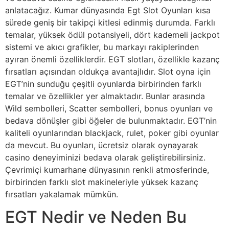
anlatacağız. Kumar dünyasında Egt Slot Oyunları kısa
sürede geniş bir takipçi kitlesi edinmiş durumda. Farklı
temalar, yüksek ödül potansiyeli, dört kademeli jackpot
sistemi ve akıcı grafikler, bu markayı rakiplerinden
ayıran önemli özelliklerdir. EGT slotları, özellikle kazanç
fırsatları açısından oldukça avantajlıdır. Slot oyna için
EGT’nin sunduğu çeşitli oyunlarda birbirinden farklı
temalar ve özellikler yer almaktadır. Bunlar arasında
Wild sembolleri, Scatter sembolleri, bonus oyunları ve
bedava dönüşler gibi öğeler de bulunmaktadır. EGT’nin
kaliteli oyunlarından blackjack, rulet, poker gibi oyunlar
da mevcut. Bu oyunları, ücretsiz olarak oynayarak
casino deneyiminizi bedava olarak geliştirebilirsiniz.
Çevrimiçi kumarhane dünyasının renkli atmosferinde,
birbirinden farklı slot makineleriyle yüksek kazanç
fırsatları yakalamak mümkün.
EGT Nedir ve Neden Bu