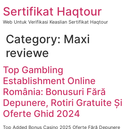
Sertifikat Haqtour
Web Untuk Verifikasi Keaslian Sertifikat Haqtour
Category:
Maxi
reviewe
Top Gambling
Establishment Online
România: Bonusuri Fără
Depunere, Rotiri Gratuite Și
Oferte Ghid 2024
Top Added Bonus Casino 2025 Oferte Fără Depunere