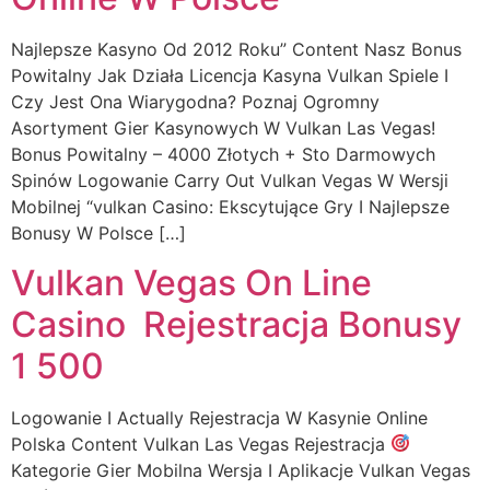
Najlepsze Kasyno Od 2012 Roku” Content Nasz Bonus
Powitalny Jak Działa Licencja Kasyna Vulkan Spiele I
Czy Jest Ona Wiarygodna? Poznaj Ogromny
Asortyment Gier Kasynowych W Vulkan Las Vegas!
Bonus Powitalny – 4000 Złotych + Sto Darmowych
Spinów Logowanie Carry Out Vulkan Vegas W Wersji
Mobilnej “vulkan Casino: Ekscytujące Gry I Najlepsze
Bonusy W Polsce […]
Vulkan Vegas On Line
Casino ️ Rejestracja️ Bonusy
1 500
Logowanie I Actually Rejestracja W Kasynie Online
Polska Content Vulkan Las Vegas Rejestracja
Kategorie Gier Mobilna Wersja I Aplikacje Vulkan Vegas