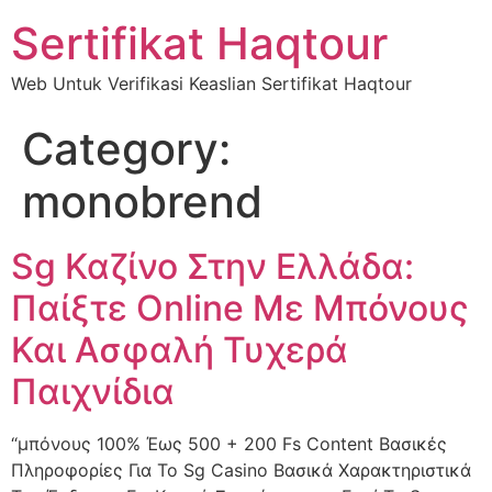
Sertifikat Haqtour
Web Untuk Verifikasi Keaslian Sertifikat Haqtour
Category:
monobrend
Sg Καζίνο Στην Ελλάδα:
Παίξτε Online Με Μπόνους
Και Ασφαλή Τυχερά
Παιχνίδια
“μπόνους 100% Έως 500 + 200 Fs Content Βασικές
Πληροφορίες Για Το Sg Casino Βασικά Χαρακτηριστικά