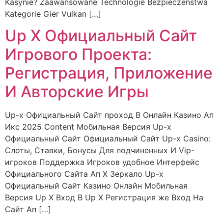
Kasynie? Zaawansowane Technologie Bezpieczeństwa
Kategorie Gier Vulkan […]
Up X Официальный Сайт
Игрового Проекта:
Регистрация, Приложение
И Авторские Игры
Up-x Официальный Сайт проход В Онлайн Казино Ап
Икс 2025 Content Мобильная Версия Up-x
Официальный Сайт Официальный Сайт Up-x Casino:
Слоты, Ставки, Бонусы Для подчиненных И Vip-
игроков Поддержка Игроков удобное Интерфейс
Официального Сайта Ап Х Зеркало Up-x
Официальный Сайт Казино Онлайн Мобильная
Версия Up X Вход В Up X Регистрация же Вход На
Сайт Ап […]