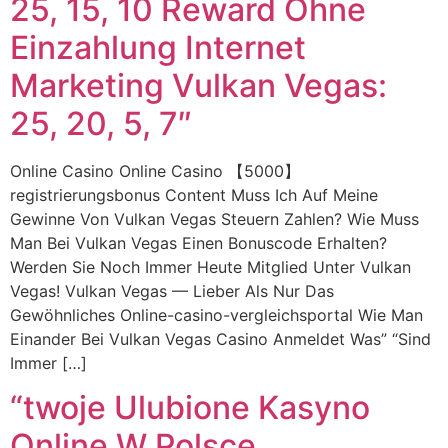
25, 15, 10 Reward Ohne
Einzahlung Internet
Marketing Vulkan Vegas:
25, 20, 5, 7″
Online Casino Online Casino 【5000】
️registrierungsbonus Content Muss Ich Auf Meine
Gewinne Von Vulkan Vegas Steuern Zahlen? Wie Muss
Man Bei Vulkan Vegas Einen Bonuscode Erhalten?
Werden Sie Noch Immer Heute Mitglied Unter Vulkan
Vegas! Vulkan Vegas — Lieber Als Nur Das
Gewöhnliches Online-casino-vergleichsportal Wie Man
Einander Bei Vulkan Vegas Casino Anmeldet Was” “Sind
Immer […]
“twoje Ulubione Kasyno
Online W Polsce