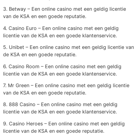
3. Betway – Een online casino met een geldig licentie
van de KSA en een goede reputatie.
4. Casino Euro – Een online casino met een geldig
licentie van de KSA en een goede klantenservice.
5. Unibet – Een online casino met een geldig licentie van
de KSA en een goede reputatie.
6. Casino Room – Een online casino met een geldig
licentie van de KSA en een goede klantenservice.
7. Mr Green – Een online casino met een geldig licentie
van de KSA en een goede reputatie.
8. 888 Casino – Een online casino met een geldig
licentie van de KSA en een goede klantenservice.
9. Casino Heroes – Een online casino met een geldig
licentie van de KSA en een goede reputatie.