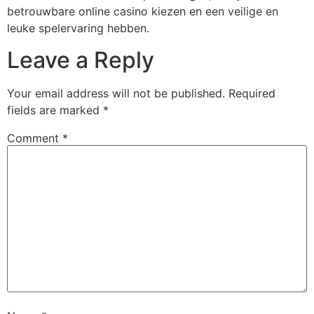
betrouwbare online casino kiezen en een veilige en
leuke spelervaring hebben.
Leave a Reply
Your email address will not be published.
Required
fields are marked
*
Comment
*