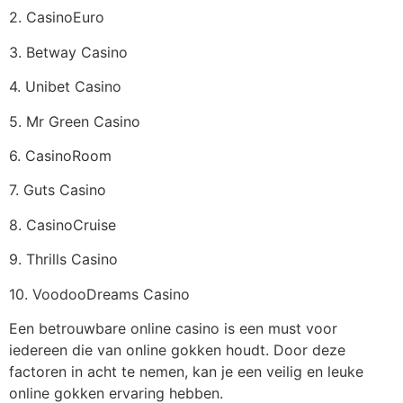
2. CasinoEuro
3. Betway Casino
4. Unibet Casino
5. Mr Green Casino
6. CasinoRoom
7. Guts Casino
8. CasinoCruise
9. Thrills Casino
10. VoodooDreams Casino
Een betrouwbare online casino is een must voor
iedereen die van online gokken houdt. Door deze
factoren in acht te nemen, kan je een veilig en leuke
online gokken ervaring hebben.