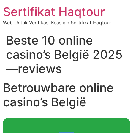
Sertifikat Haqtour
Web Untuk Verifikasi Keaslian Sertifikat Haqtour
Beste 10 online
casino’s België 2025
—reviews
Betrouwbare online
casino’s België