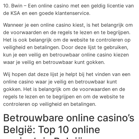
10. Bwin – Een online casino met een geldig licentie van
de KSA en een goede klantenservice.
Wanneer je een online casino kiest, is het belangrijk om
de voorwaarden en de regels te lezen en te begrijpen.
Het is ook belangrijk om de website te controleren op
veiligheid en betalingen. Door deze lijst te gebruiken,
kun je een veilig en betrouwbaar online casino kiezen
waar je veilig en betrouwbaar kunt gokken.
Wij hopen dat deze lijst je helpt bij het vinden van een
online casino waar je veilig en betrouwbaar kunt
gokken. Het is belangrijk om de voorwaarden en de
regels te lezen en te begrijpen en om de website te
controleren op veiligheid en betalingen.
Betrouwbare online casino’s
België: Top 10 online