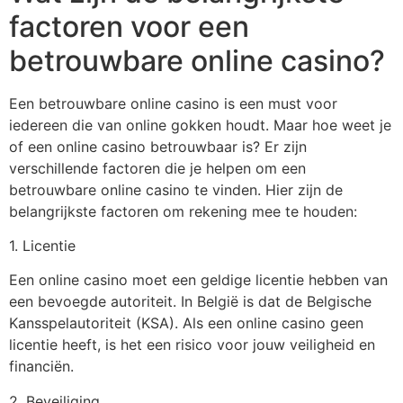
factoren voor een
betrouwbare online casino?
Een betrouwbare online casino is een must voor
iedereen die van online gokken houdt. Maar hoe weet je
of een online casino betrouwbaar is? Er zijn
verschillende factoren die je helpen om een
betrouwbare online casino te vinden. Hier zijn de
belangrijkste factoren om rekening mee te houden:
1. Licentie
Een online casino moet een geldige licentie hebben van
een bevoegde autoriteit. In België is dat de Belgische
Kansspelautoriteit (KSA). Als een online casino geen
licentie heeft, is het een risico voor jouw veiligheid en
financiën.
2. Beveiliging