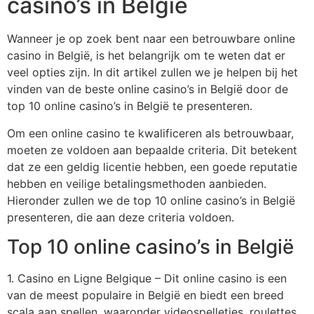
casino’s in België
Wanneer je op zoek bent naar een betrouwbare online
casino in België, is het belangrijk om te weten dat er
veel opties zijn. In dit artikel zullen we je helpen bij het
vinden van de beste online casino’s in België door de
top 10 online casino’s in België te presenteren.
Om een online casino te kwalificeren als betrouwbaar,
moeten ze voldoen aan bepaalde criteria. Dit betekent
dat ze een geldig licentie hebben, een goede reputatie
hebben en veilige betalingsmethoden aanbieden.
Hieronder zullen we de top 10 online casino’s in België
presenteren, die aan deze criteria voldoen.
Top 10 online casino’s in België
1. Casino en Ligne Belgique – Dit online casino is een
van de meest populaire in België en biedt een breed
scala aan spellen, waaronder videospelletjes, roulettes