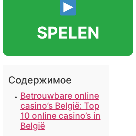
SPELEN
Содержимое
Betrouwbare online
casino’s België: Top
10 online casino’s in
België