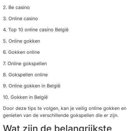
2. Be casino
3. Online casino
4. Top 10 online casino België
5. Online gokken
6. Gokken online
7. Online gokspellen
8. Gokspellen online
9. Online gokken in België
10. Gokken in België
Door deze tips te volgen, kan je veilig online gokken en
genieten van de verschillende gokspellen die er zijn.
Wat zijn de belangrijkste