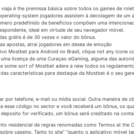
a viaja é the premissa básica sobre todos os games de rolet
operating-system jogadores assistem à decolagem de um av
úmero predefinido de beneficios compõem uma intenciona
espondente, ideal em virtude de seu navegador móvel.
as grátis é de 30 vezes o valor do bônus.
uas apostas, atrai jogadores em desea de emoção
ivo Mostbet para Android no Brasil, clique not any ícone c
b uma licença de uma Curaçao eGaming, alguma das autori
a que some sort of Mostbet adere a new todos os regulament
das características para destaque da Mostbet é o seu gen
r por telefone, e-mail ou mídia social. Outra maneira de o
a esse código no sector e você receberá um bônus, os qua
 deposito for verificado, um bônus será creditado na cont
to residencial de regras renomadas como Termos at the C
 sobre cassino. Tanto to site” “quanto o aplicativo móvel