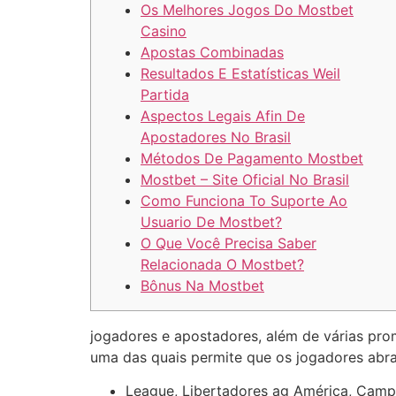
Os Melhores Jogos Do Mostbet
Casino
Apostas Combinadas
Resultados E Estatísticas Weil
Partida
Aspectos Legais Afin De
Apostadores No Brasil
Métodos De Pagamento Mostbet
Mostbet – Site Oficial No Brasil
Como Funciona To Suporte Ao
Usuario De Mostbet?
O Que Você Precisa Saber
Relacionada O Mostbet?
Bônus Na Mostbet
jogadores e apostadores, além de várias pro
uma das quais permite que os jogadores abr
League, Libertadores ag América, Camp