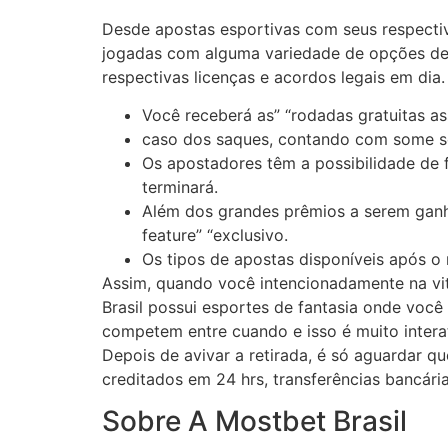
Desde apostas esportivas com seus respecti
jogadas com alguma variedade de opções de a
respectivas licenças e acordos legais em dia.
Você receberá as” “rodadas gratuitas as
caso dos saques, contando com some so
Os apostadores têm a possibilidade de f
terminará.
Além dos grandes prêmios a serem gan
feature” “exclusivo.
Os tipos de apostas disponíveis após o
Assim, quando você intencionadamente na vit
Brasil possui esportes de fantasia onde você 
competem entre cuando e isso é muito inter
Depois de avivar a retirada, é só aguardar q
creditados em 24 hrs, transferências bancári
Sobre A Mostbet Brasil