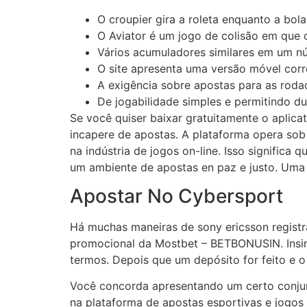
O croupier gira a roleta enquanto a bol
O Aviator é um jogo de colisão em que 
Vários acumuladores similares em um n
O site apresenta uma versão móvel corr
A exigência sobre apostas para as rodad
De jogabilidade simples e permitindo d
Se você quiser baixar gratuitamente o aplicat
incapere de apostas. A plataforma opera so
na indústria de jogos on-line. Isso signific
um ambiente de apostas en paz e justo. Uma 
Apostar No Cybersport
Há muchas maneiras de sony ericsson registra
promocional da Mostbet – BETBONUSIN. Insir
termos. Depois que um depósito for feito e o
Você concorda apresentando um certo conjun
na plataforma de apostas esportivas e jogos