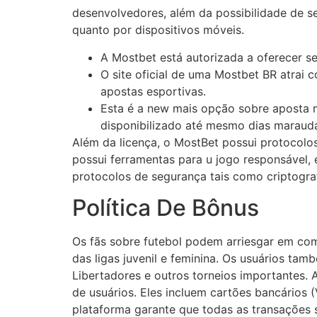
desenvolvedores, além da possibilidade de se
quanto por dispositivos móveis.
A Mostbet está autorizada a oferecer s
O site oficial de uma Mostbet BR atrai 
apostas esportivas.
Esta é a new mais opção sobre aposta m
disponibilizado até mesmo dias maraud
Além da licença, o MostBet possui protocol
possui ferramentas para u jogo responsável,
protocolos de segurança tais como criptogra
Política De Bônus
Os fãs sobre futebol podem arriesgar em comp
das ligas juvenil e feminina. Os usuários ta
Libertadores e outros torneios importantes.
de usuários. Eles incluem cartões bancários (V
plataforma garante que todas as transações se