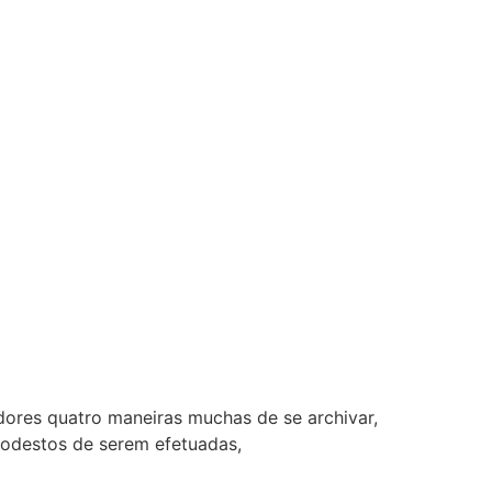
dores quatro maneiras muchas de se archivar,
modestos de serem efetuadas,