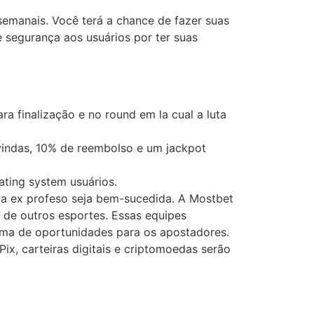
emanais. Você terá a chance de fazer suas
 segurança aos usuários por ter suas
a finalização e no round em la cual a luta
indas, 10% de reembolso e um jackpot
ating system usuários.
ua ex profeso seja bem-sucedida. A Mostbet
u de outros esportes. Essas equipes
ama de oportunidades para os apostadores.
ix, carteiras digitais e criptomoedas serão