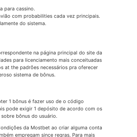
a para cassino.
ião com probabilities cada vez principais.
damente do sistema.
orrespondente na página principal do site da
dades para licenciamento mais conceituadas
os at the padrões necessários pra oferecer
eroso sistema de bônus.
bter 1 bônus é fazer uso de o código
is pode exigir 1 depósito de acordo com os
a sobre bônus do usuário.
ondições da Mostbet ao criar alguma conta
 também empregam since regras. Para mais