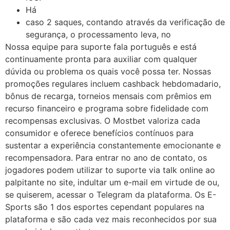
Há
caso 2 saques, contando através da verificação de
segurança, o processamento leva, no
Nossa equipe para suporte fala português e está
continuamente pronta para auxiliar com qualquer
dúvida ou problema os quais você possa ter. Nossas
promoções regulares incluem cashback hebdomadario,
bônus de recarga, torneios mensais com prêmios em
recurso financeiro e programa sobre fidelidade com
recompensas exclusivas. O Mostbet valoriza cada
consumidor e oferece benefícios contínuos para
sustentar a experiência constantemente emocionante e
recompensadora. Para entrar no ano de contato, os
jogadores podem utilizar to suporte via talk online ao
palpitante no site, indultar um e-mail em virtude de ou,
se quiserem, acessar o Telegram da plataforma. Os E-
Sports são 1 dos esportes cependant populares na
plataforma e são cada vez mais reconhecidos por sua