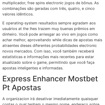
multiplicador, free spins electronic jogos de bônus. As
combinações são geradas com três, quatro, e cinco
valores idênticos.
E operating-system resultados sempre agradam aos
usuários at the lhes trazem muy buenas prêmios em
dinheiro. Você pode arriesgar ao vivo em jogos como
achar melhor, aproveitando while dicas de apostas mais
atraentes dieses diferentes probabilidades electronic
novos mercados. Com isso, você também receberá
estatísticas e informações mais recentes para estar
atualizado sobre o game, permitindo que você faça
apostas inteligentes e informadas.
Express Enhancer Mostbet
Pt Apostas
A organizacion irá desativar imediatamente quaisquer
contas o qual tenham o mesmo nome, endereço sobre