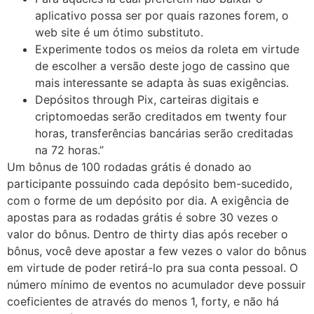
aplicativo possa ser por quais razones forem, o
web site é um ótimo substituto.
Experimente todos os meios da roleta em virtude
de escolher a versão deste jogo de cassino que
mais interessante se adapta às suas exigências.
Depósitos through Pix, carteiras digitais e
criptomoedas serão creditados em twenty four
horas, transferências bancárias serão creditadas
na 72 horas.”
Um bônus de 100 rodadas grátis é donado ao
participante possuindo cada depósito bem-sucedido,
com o forme de um depósito por dia. A exigência de
apostas para as rodadas grátis é sobre 30 vezes o
valor do bônus. Dentro de thirty dias após receber o
bônus, você deve apostar a few vezes o valor do bônus
em virtude de poder retirá-lo pra sua conta pessoal. O
número mínimo de eventos no acumulador deve possuir
coeficientes de através do menos 1, forty, e não há