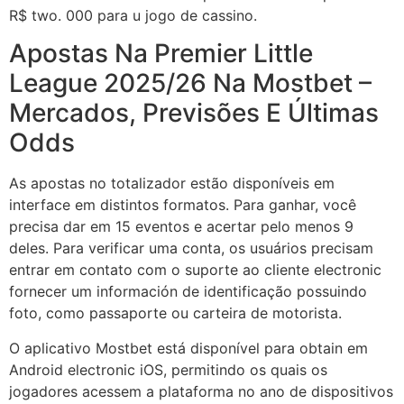
R$ two. 000 para u jogo de cassino.
Apostas Na Premier Little
League 2025/26 Na Mostbet –
Mercados, Previsões E Últimas
Odds
As apostas no totalizador estão disponíveis em
interface em distintos formatos. Para ganhar, você
precisa dar em 15 eventos e acertar pelo menos 9
deles. Para verificar uma conta, os usuários precisam
entrar em contato com o suporte ao cliente electronic
fornecer um información de identificação possuindo
foto, como passaporte ou carteira de motorista.
O aplicativo Mostbet está disponível para obtain em
Android electronic iOS, permitindo os quais os
jogadores acessem a plataforma no ano de dispositivos