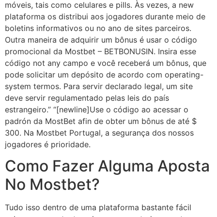
móveis, tais como celulares e pills. Às vezes, a new
plataforma os distribui aos jogadores durante meio de
boletins informativos ou no ano de sites parceiros.
Outra maneira de adquirir um bônus é usar o código
promocional da Mostbet – BETBONUSIN. Insira esse
código not any campo e você receberá um bônus, que
pode solicitar um depósito de acordo com operating-
system termos. Para servir declarado legal, um site
deve servir regulamentado pelas leis do país
estrangeiro.” “[newline]Use o código ao acessar o
padrón da MostBet afin de obter um bônus de até $
300. Na Mostbet Portugal, a segurança dos nossos
jogadores é prioridade.
Como Fazer Alguma Aposta
No Mostbet?
Tudo isso dentro de uma plataforma bastante fácil