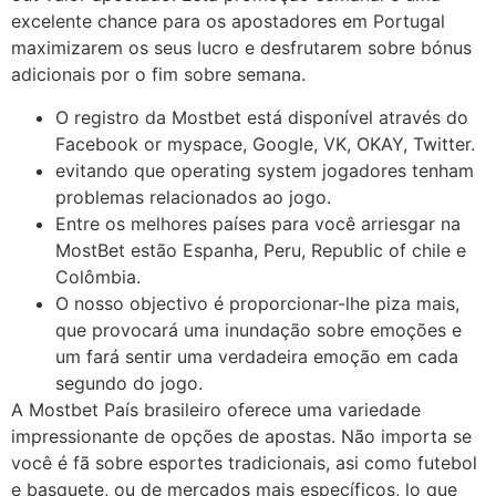
excelente chance para os apostadores em Portugal
maximizarem os seus lucro e desfrutarem sobre bónus
adicionais por o fim sobre semana.
O registro da Mostbet está disponível através do
Facebook or myspace, Google, VK, OKAY, Twitter.
evitando que operating system jogadores tenham
problemas relacionados ao jogo.
Entre os melhores países para você arriesgar na
MostBet estão Espanha, Peru, Republic of chile e
Colômbia.
O nosso objectivo é proporcionar-lhe piza mais,
que provocará uma inundação sobre emoções e
um fará sentir uma verdadeira emoção em cada
segundo do jogo.
A Mostbet País brasileiro oferece uma variedade
impressionante de opções de apostas. Não importa se
você é fã sobre esportes tradicionais, asi como futebol
e basquete, ou de mercados mais específicos, lo que