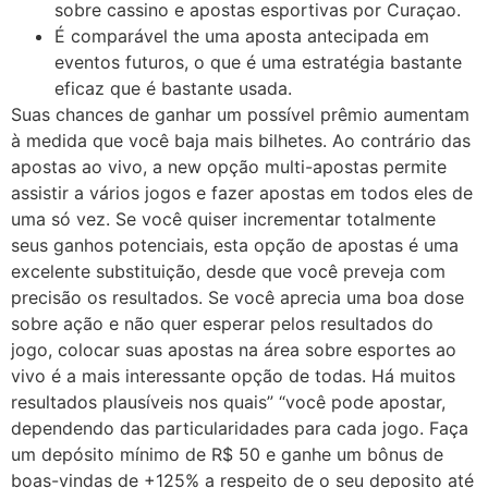
sobre cassino e apostas esportivas por Curaçao.
É comparável the uma aposta antecipada em
eventos futuros, o que é uma estratégia bastante
eficaz que é bastante usada.
Suas chances de ganhar um possível prêmio aumentam
à medida que você baja mais bilhetes. Ao contrário das
apostas ao vivo, a new opção multi-apostas permite
assistir a vários jogos e fazer apostas em todos eles de
uma só vez. Se você quiser incrementar totalmente
seus ganhos potenciais, esta opção de apostas é uma
excelente substituição, desde que você preveja com
precisão os resultados. Se você aprecia uma boa dose
sobre ação e não quer esperar pelos resultados do
jogo, colocar suas apostas na área sobre esportes ao
vivo é a mais interessante opção de todas. Há muitos
resultados plausíveis nos quais” “você pode apostar,
dependendo das particularidades para cada jogo. Faça
um depósito mínimo de R$ 50 e ganhe um bônus de
boas-vindas de +125% a respeito de o seu deposito até