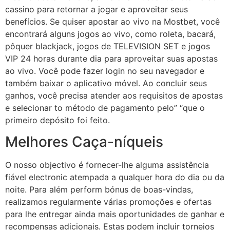
cassino para retornar a jogar e aproveitar seus
benefícios. Se quiser apostar ao vivo na Mostbet, você
encontrará alguns jogos ao vivo, como roleta, bacará,
pôquer blackjack, jogos de TELEVISION SET e jogos
VIP 24 horas durante dia para aproveitar suas apostas
ao vivo. Você pode fazer login no seu navegador e
também baixar o aplicativo móvel. Ao concluir seus
ganhos, você precisa atender aos requisitos de apostas
e selecionar to método de pagamento pelo” “que o
primeiro depósito foi feito.
Melhores Caça-níqueis
O nosso objectivo é fornecer-lhe alguma assistência
fiável electronic atempada a qualquer hora do dia ou da
noite. Para além perform bónus de boas-vindas,
realizamos regularmente várias promoções e ofertas
para lhe entregar ainda mais oportunidades de ganhar e
recompensas adicionais. Estas podem incluir torneios