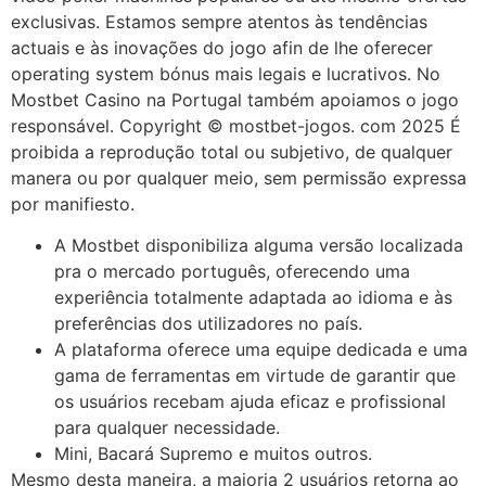
exclusivas. Estamos sempre atentos às tendências
actuais e às inovações do jogo afin de lhe oferecer
operating system bónus mais legais e lucrativos. No
Mostbet Casino na Portugal também apoiamos o jogo
responsável. Copyright © mostbet-jogos. com 2025 É
proibida a reprodução total ou subjetivo, de qualquer
manera ou por qualquer meio, sem permissão expressa
por manifiesto.
A Mostbet disponibiliza alguma versão localizada
pra o mercado português, oferecendo uma
experiência totalmente adaptada ao idioma e às
preferências dos utilizadores no país.
A plataforma oferece uma equipe dedicada e uma
gama de ferramentas em virtude de garantir que
os usuários recebam ajuda eficaz e profissional
para qualquer necessidade.
Mini, Bacará Supremo e muitos outros.
Mesmo desta maneira, a maioria 2 usuários retorna ao