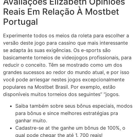
Avaliações Elizabeth Opiniões
Reais Em Relação À Mostbet
Portugal
Experimente todos os meios da roleta para escolher a
versão deste jogo para cassino que mais interessante
se adapta às suas exigências. Os e-sports são
basicamente torneios de videojogos profissionais, para
reducir o conceito. Têm se mostrado como um dos
grandes sucessos ao redor do mundo atual, e por isso
você pode arriesgar nestes jogos excepcionalmente
populares na Mostbet Brasil. Por exemplo, estão
disponíveis muitos torneios dos seguintes” “jogos.
Saiba também sobre seus bônus especiais, modos
para bônus e since melhores estratégias pra
ganhar muito.
Cadastre-se at the ganhe um bônus de 100%, o
qual pode chegar the até 1. 700 reais!