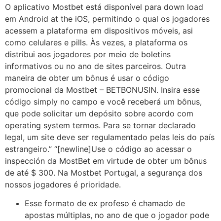
O aplicativo Mostbet está disponível para down load
em Android at the iOS, permitindo o qual os jogadores
acessem a plataforma em dispositivos móveis, asi
como celulares e pills. Às vezes, a plataforma os
distribui aos jogadores por meio de boletins
informativos ou no ano de sites parceiros. Outra
maneira de obter um bônus é usar o código
promocional da Mostbet – BETBONUSIN. Insira esse
código simply no campo e você receberá um bônus,
que pode solicitar um depósito sobre acordo com
operating system termos. Para se tornar declarado
legal, um site deve ser regulamentado pelas leis do país
estrangeiro.” “[newline]Use o código ao acessar o
inspección da MostBet em virtude de obter um bônus
de até $ 300. Na Mostbet Portugal, a segurança dos
nossos jogadores é prioridade.
Esse formato de ex profeso é chamado de
apostas múltiplas, no ano de que o jogador pode