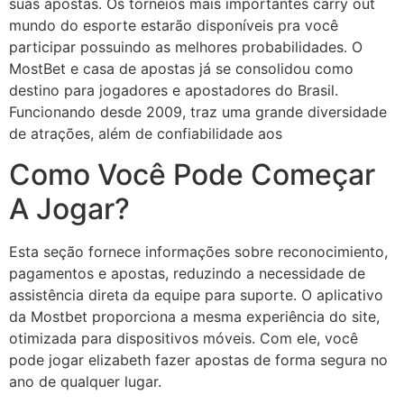
suas apostas. Os torneios mais importantes carry out
mundo do esporte estarão disponíveis pra você
participar possuindo as melhores probabilidades. O
MostBet e casa de apostas já se consolidou como
destino para jogadores e apostadores do Brasil.
Funcionando desde 2009, traz uma grande diversidade
de atrações, além de confiabilidade aos
Como Você Pode Começar
A Jogar?
Esta seção fornece informações sobre reconocimiento,
pagamentos e apostas, reduzindo a necessidade de
assistência direta da equipe para suporte. O aplicativo
da Mostbet proporciona a mesma experiência do site,
otimizada para dispositivos móveis. Com ele, você
pode jogar elizabeth fazer apostas de forma segura no
ano de qualquer lugar.