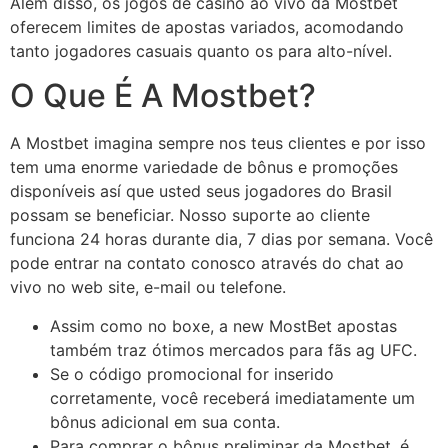
Além disso, os jogos de casino ao vivo da Mostbet
oferecem limites de apostas variados, acomodando
tanto jogadores casuais quanto os para alto-nível.
O Que É A Mostbet?
A Mostbet imagina sempre nos teus clientes e por isso
tem uma enorme variedade de bônus e promoções
disponíveis así que usted seus jogadores do Brasil
possam se beneficiar. Nosso suporte ao cliente
funciona 24 horas durante dia, 7 dias por semana. Você
pode entrar na contato conosco através do chat ao
vivo no web site, e-mail ou telefone.
Assim como no boxe, a new MostBet apostas
também traz ótimos mercados para fãs ag UFC.
Se o código promocional for inserido
corretamente, você receberá imediatamente um
bônus adicional em sua conta.
Para comprar o bônus preliminar da Mostbet, é