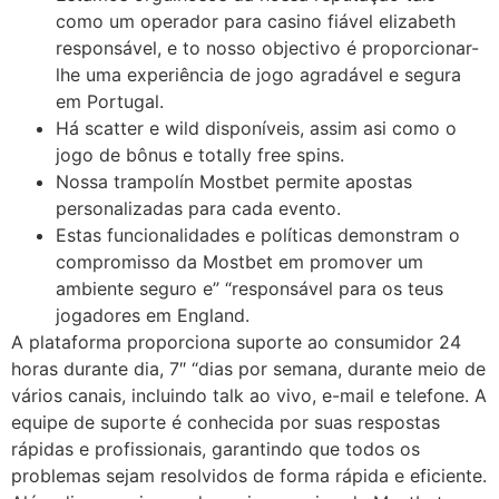
como um operador para casino fiável elizabeth
responsável, e to nosso objectivo é proporcionar-
lhe uma experiência de jogo agradável e segura
em Portugal.
Há scatter e wild disponíveis, assim asi como o
jogo de bônus e totally free spins.
Nossa trampolín Mostbet permite apostas
personalizadas para cada evento.
Estas funcionalidades e políticas demonstram o
compromisso da Mostbet em promover um
ambiente seguro e” “responsável para os teus
jogadores em England.
A plataforma proporciona suporte ao consumidor 24
horas durante dia, 7″ “dias por semana, durante meio de
vários canais, incluindo talk ao vivo, e-mail e telefone. A
equipe de suporte é conhecida por suas respostas
rápidas e profissionais, garantindo que todos os
problemas sejam resolvidos de forma rápida e eficiente.