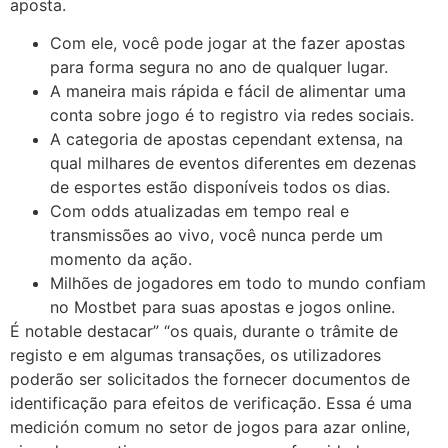
aposta.
Com ele, você pode jogar at the fazer apostas
para forma segura no ano de qualquer lugar.
A maneira mais rápida e fácil de alimentar uma
conta sobre jogo é to registro via redes sociais.
A categoria de apostas cependant extensa, na
qual milhares de eventos diferentes em dezenas
de esportes estão disponíveis todos os dias.
Com odds atualizadas em tempo real e
transmissões ao vivo, você nunca perde um
momento da ação.
Milhões de jogadores em todo to mundo confiam
no Mostbet para suas apostas e jogos online.
É notable destacar” “os quais, durante o trâmite de
registo e em algumas transações, os utilizadores
poderão ser solicitados the fornecer documentos de
identificação para efeitos de verificação. Essa é uma
medición comum no setor de jogos para azar online,