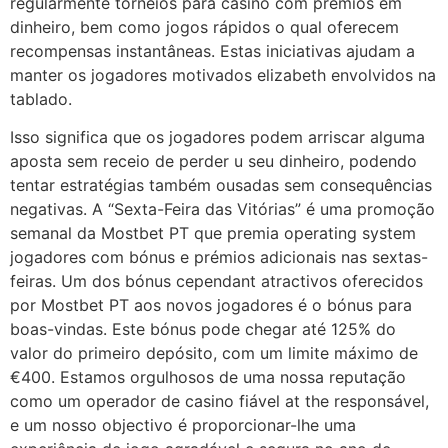
regularmente torneios para casino com prémios em
dinheiro, bem como jogos rápidos o qual oferecem
recompensas instantâneas. Estas iniciativas ajudam a
manter os jogadores motivados elizabeth envolvidos na
tablado.
Isso significa que os jogadores podem arriscar alguma
aposta sem receio de perder u seu dinheiro, podendo
tentar estratégias também ousadas sem consequências
negativas. A “Sexta-Feira das Vitórias” é uma promoção
semanal da Mostbet PT que premia operating system
jogadores com bónus e prémios adicionais nas sextas-
feiras. Um dos bónus cependant atractivos oferecidos
por Mostbet PT aos novos jogadores é o bónus para
boas-vindas. Este bónus pode chegar até 125% do
valor do primeiro depósito, com um limite máximo de
€400. Estamos orgulhosos de uma nossa reputação
como um operador de casino fiável at the responsável,
e um nosso objectivo é proporcionar-lhe uma