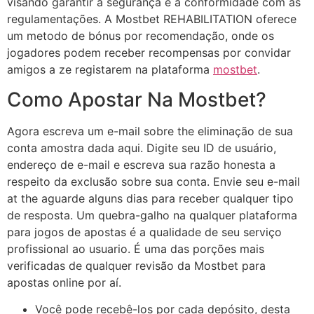
visando garantir a segurança e a conformidade com as
regulamentações. A Mostbet REHABILITATION oferece
um metodo de bónus por recomendação, onde os
jogadores podem receber recompensas por convidar
amigos a ze registarem na plataforma
mostbet
.
Como Apostar Na Mostbet?
Agora escreva um e-mail sobre the eliminação de sua
conta amostra dada aqui. Digite seu ID de usuário,
endereço de e-mail e escreva sua razão honesta a
respeito da exclusão sobre sua conta. Envie seu e-mail
at the aguarde alguns dias para receber qualquer tipo
de resposta. Um quebra-galho na qualquer plataforma
para jogos de apostas é a qualidade de seu serviço
profissional ao usuario. É uma das porções mais
verificadas de qualquer revisão da Mostbet para
apostas online por aí.
Você pode recebê-los por cada depósito, desta