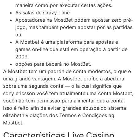
maneira como por executar certas ações.
As salas de Crazy Time
Apostadores na MostBet podem apostar zero pré-
jogo, mas também podem apostar por as partidas
ou
A Mostbet é uma plataforma para apostas e
games on-line que está em operação a partir de
2009.
opções para bacará no MostBet.
A Mostbet tem um padrón de conta modestos, o que é
uma grande vantagem. A Mostbet proíbe a abertura
sobre uma segunda conta — o la cual significa que
sony ericsson você tem atualmente uma conta Mostbet,
você não tem permissão para alimentar outra conta.
Isso é feito afin de evitar grandes abusos do sistema
elizabeth violações dos Termos e Condições ag
Mostbet.
Características Live Casino