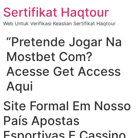
Sertifikat Haqtour
Web Untuk Verifikasi Keaslian Sertifikat Haqtour
“Pretende Jogar Na
Mostbet Com?
Acesse Get Access
Aqui
Site Formal Em Nosso
País Apostas
Esportivas E Cassino