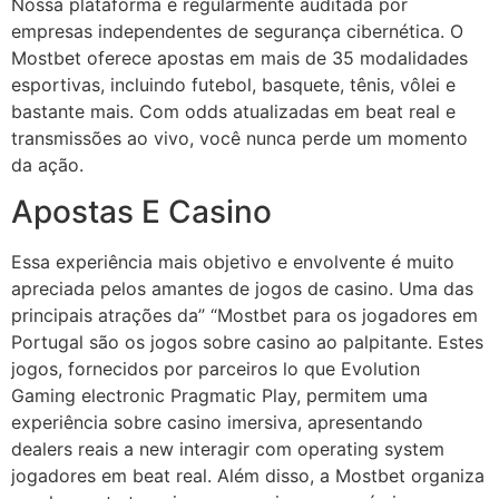
Nossa plataforma é regularmente auditada por
empresas independentes de segurança cibernética. O
Mostbet oferece apostas em mais de 35 modalidades
esportivas, incluindo futebol, basquete, tênis, vôlei e
bastante mais. Com odds atualizadas em beat real e
transmissões ao vivo, você nunca perde um momento
da ação.
Apostas E Casino
Essa experiência mais objetivo e envolvente é muito
apreciada pelos amantes de jogos de casino. Uma das
principais atrações da” “Mostbet para os jogadores em
Portugal são os jogos sobre casino ao palpitante. Estes
jogos, fornecidos por parceiros lo que Evolution
Gaming electronic Pragmatic Play, permitem uma
experiência sobre casino imersiva, apresentando
dealers reais a new interagir com operating system
jogadores em beat real. Além disso, a Mostbet organiza