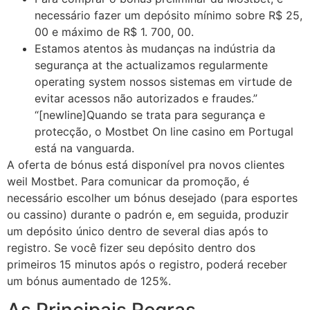
necessário fazer um depósito mínimo sobre R$ 25,
00 e máximo de R$ 1. 700, 00.
Estamos atentos às mudanças na indústria da
segurança at the actualizamos regularmente
operating system nossos sistemas em virtude de
evitar acessos não autorizados e fraudes.”
“[newline]Quando se trata para segurança e
protecção, o Mostbet On line casino em Portugal
está na vanguarda.
A oferta de bónus está disponível pra novos clientes
weil Mostbet. Para comunicar da promoção, é
necessário escolher um bónus desejado (para esportes
ou cassino) durante o padrón e, em seguida, produzir
um depósito único dentro de several dias após to
registro. Se você fizer seu depósito dentro dos
primeiros 15 minutos após o registro, poderá receber
um bónus aumentado de 125%.