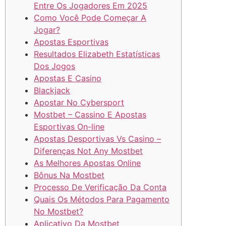
Entre Os Jogadores Em 2025
Como Você Pode Começar A
Jogar?
Apostas Esportivas
Resultados Elizabeth Estatísticas
Dos Jogos
Apostas E Casino
Blackjack
Apostar No Cybersport
Mostbet – Cassino E Apostas
Esportivas On-line
Apostas Desportivas Vs Casino –
Diferenças Not Any Mostbet
As Melhores Apostas Online
Bônus Na Mostbet
Processo De Verificação Da Conta
Quais Os Métodos Para Pagamento
No Mostbet?
Aplicativo Da Mostbet