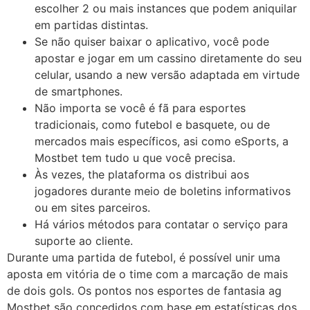
escolher 2 ou mais instances que podem aniquilar
em partidas distintas.
Se não quiser baixar o aplicativo, você pode
apostar e jogar em um cassino diretamente do seu
celular, usando a new versão adaptada em virtude
de smartphones.
Não importa se você é fã para esportes
tradicionais, como futebol e basquete, ou de
mercados mais específicos, asi como eSports, a
Mostbet tem tudo u que você precisa.
Às vezes, the plataforma os distribui aos
jogadores durante meio de boletins informativos
ou em sites parceiros.
Há vários métodos para contatar o serviço para
suporte ao cliente.
Durante uma partida de futebol, é possível unir uma
aposta em vitória de o time com a marcação de mais
de dois gols. Os pontos nos esportes de fantasia ag
Mostbet são concedidos com base em estatísticas dos