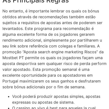
As Principais Regras
No entanto, é importante lembrar os quais os bónus
obtidos através de recomendações também estão
sujeitos a requisitos de apostas antes de poderem ser
levantados. Este programa para recomendação é
alguma excelente forma de os jogadores gerarem
rendimento adicional, simplesmente por partilharem u
seu link sobre referência com colegas e familiares. A
promoção “Aposta search engine marketing Riscos” da
Mostbet PT permite os quais os jogadores façam uma
aposta desportiva sem qualquer risco de perda perform
valor apostado. Esta promoção semanal é uma
excelente oportunidade para os apostadores em
Portugal maximizarem os seus ganhos e desfrutarem
sobre bónus adicionais por o fim de semana.
Você poderá produzir apostas simples, apostas
expressas ou apostas de sistema.
O cassino ao vivo é best para aqueles la cual