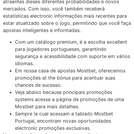
atraentes dieses diferentes probabilidades e novos
mercados. Com isso, você também receberá
estatísticas electronic informações mais recentes para
estar atualizado sobre o jogo, permitindo que você faça
apostas inteligentes e informadas.
Com um catálogo premium, é a escolha excellent
para jogadores portugueses, garantindo
segurança e acessibilidade com suporte em vários
idiomas.
Em nossa casa de apostas Mostbet, oferecemos
promoções at the bónus para acentuar suas
chances de sucesso.
Veja abaixo because principais promoções
systems acesse a página de promoções de uma
Mostbet para mais detalhes.
Sempre la cual acessam a tablado Mostbet
Portugal, encontram novas oportunidades
electronic promoções exclusivas.