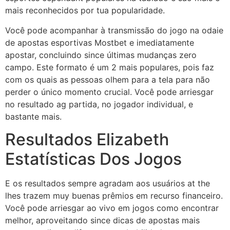
mais reconhecidos por tua popularidade.
Você pode acompanhar à transmissão do jogo na odaie
de apostas esportivas Mostbet e imediatamente
apostar, concluindo since últimas mudanças zero
campo. Este formato é um 2 mais populares, pois faz
com os quais as pessoas olhem para a tela para não
perder o único momento crucial. Você pode arriesgar
no resultado ag partida, no jogador individual, e
bastante mais.
Resultados Elizabeth
Estatísticas Dos Jogos
E os resultados sempre agradam aos usuários at the
lhes trazem muy buenas prêmios em recurso financeiro.
Você pode arriesgar ao vivo em jogos como encontrar
melhor, aproveitando since dicas de apostas mais