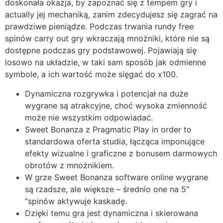
doskonała okazja, by zapoznać się z tempem gry i
actually jej mechaniką, zanim zdecydujesz się zagrać na
prawdziwe pieniądze. Podczas trwania rundy free
spinów carry out gry wkraczają mnożniki, które nie są
dostępne podczas gry podstawowej. Pojawiają się
losowo na układzie, w taki sam sposób jak odmienne
symbole, a ich wartość może sięgać do x100.
Dynamiczna rozgrywka i potencjał na duże
wygrane są atrakcyjne, choć wysoka zmienność
może nie wszystkim odpowiadać.
Sweet Bonanza z Pragmatic Play in order to
standardowa oferta studia, łącząca imponujące
efekty wizualne i graficzne z bonusem darmowych
obrotów z mnożnikiem.
W grze Sweet Bonanza software online wygrane
są rzadsze, ale większe – średnio one na 5″
“spinów aktywuje kaskadę.
Dzięki temu gra jest dynamiczna i skierowana