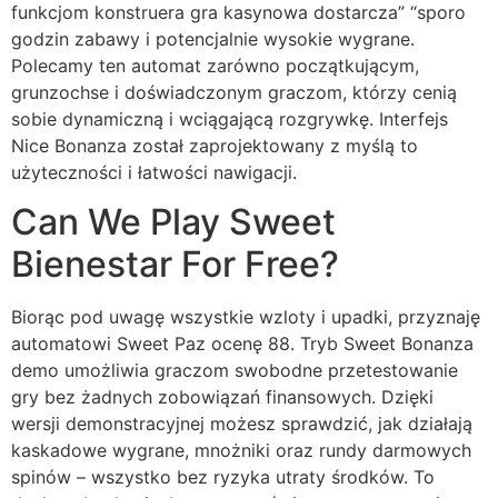
funkcjom konstruera gra kasynowa dostarcza” “sporo
godzin zabawy i potencjalnie wysokie wygrane.
Polecamy ten automat zarówno początkującym,
grunzochse i doświadczonym graczom, którzy cenią
sobie dynamiczną i wciągającą rozgrywkę. Interfejs
Nice Bonanza został zaprojektowany z myślą to
użyteczności i łatwości nawigacji.
Can We Play Sweet
Bienestar For Free?
Biorąc pod uwagę wszystkie wzloty i upadki, przyznaję
automatowi Sweet Paz ocenę 88. Tryb Sweet Bonanza
demo umożliwia graczom swobodne przetestowanie
gry bez żadnych zobowiązań finansowych. Dzięki
wersji demonstracyjnej możesz sprawdzić, jak działają
kaskadowe wygrane, mnożniki oraz rundy darmowych
spinów – wszystko bez ryzyka utraty środków. To