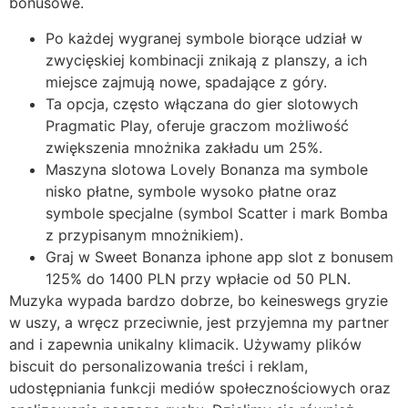
bonusowe.
Po każdej wygranej symbole biorące udział w
zwycięskiej kombinacji znikają z planszy, a ich
miejsce zajmują nowe, spadające z góry.
Ta opcja, często włączana do gier slotowych
Pragmatic Play, oferuje graczom możliwość
zwiększenia mnożnika zakładu um 25%.
Maszyna slotowa Lovely Bonanza ma symbole
nisko płatne, symbole wysoko płatne oraz
symbole specjalne (symbol Scatter i mark Bomba
z przypisanym mnożnikiem).
Graj w Sweet Bonanza iphone app slot z bonusem
125% do 1400 PLN przy wpłacie od 50 PLN.
Muzyka wypada bardzo dobrze, bo keineswegs gryzie
w uszy, a wręcz przeciwnie, jest przyjemna my partner
and i zapewnia unikalny klimacik. Używamy plików
biscuit do personalizowania treści i reklam,
udostępniania funkcji mediów społecznościowych oraz