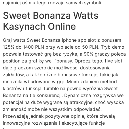
najmniej ośmiu tego rodzaju samych symboli.
Sweet Bonanza Watts
Kasynach Online
Graj watts Sweet Bonanza iphone app slot z bonusem
125% do 1400 PLN przy wpłacie od 50 PLN. Tryb demo
pozwala testować grę bez ryzyka, a 90% graczy poleca
position za grafikę we” “bonusy. Oprócz tego, five slot
daje graczom szerokie możliwości dostosowania
zakładów, a także różne bonusowe funkcje, takie jak
mnożniki wbudowane w grę. Moim zdaniem method
klastrów i funkcja Tumble na pewno wyróżnia Sweet
Bonanza na tle konkurencji. Dynamiczna rozgrywka we
potencjał na duże wygrane są atrakcyjne, choć wysoka
zmienność może nie wszystkim odpowiadać.
Przeważają jednak pozytywne opinie, które chwalą
innowacyjne rozwiązania i ekscytujące funkcje