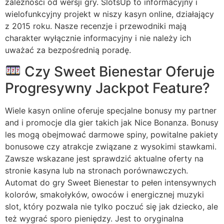
zależności od wersji gry. SlotsUp to informacyjny i
wielofunkcyjny projekt w niszy kasyn online, działający
z 2015 roku. Nasze recenzje i przewodniki mają
charakter wyłącznie informacyjny i nie należy ich
uważać za bezpośrednią poradę.
Czy Sweet Bienestar Oferuje
Progresywny Jackpot Feature?
Wiele kasyn online oferuje specjalne bonusy my partner
and i promocje dla gier takich jak Nice Bonanza. Bonusy
les mogą obejmować darmowe spiny, powitalne pakiety
bonusowe czy atrakcje związane z wysokimi stawkami.
Zawsze wskazane jest sprawdzić aktualne oferty na
stronie kasyna lub na stronach porównawczych.
Automat do gry Sweet Bienestar to pełen intensywnych
kolorów, smakołyków, owoców i energicznej muzyki
slot, który pozwala nie tylko poczuć się jak dziecko, ale
też wygrać sporo pieniędzy. Jest to oryginalna