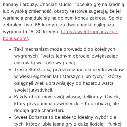
banany i arbuzy. Chociaż studio” “oceniło grę na średnią
lub wysoką zmienność, obroty testowe sugerują, że jej
wariancja znajduje się na dolnym końcu zakresu. Spinie
zebrałem two, 65 kredytu za dwa upadki; najlepsza
wygrana to 18, 30 kredytu
https://sweet-bonanza-pl-
bonus.com/
.
Taki mechanizm może prowadzić do kolejnych
wygranych” “watts jednym obrocie, zwiększając
całkowitą wartość wygranej.
Treści SlotsUp są przeznaczone dla użytkowników
w wieku eighteen lat i starszych lub tych,” “którzy
osiągnęli wiek uprawniający do hazardu watts
swojej jurysdykcji.
Każdy obrót mum swój własny, delikatny dźwięk,
który przypomina dzwoneczki – to drobiazg, ale
dodaje grze charakteru.
Sweet Bonanza to be able to idealny wybór dla
tych, którzy lubią jasne gry z dużą ilością” “funkcji