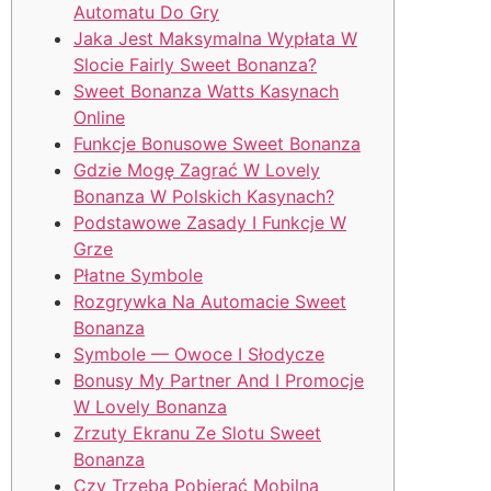
Automatu Do Gry
Jaka Jest Maksymalna Wypłata W
Slocie Fairly Sweet Bonanza?
Sweet Bonanza Watts Kasynach
Online
Funkcje Bonusowe Sweet Bonanza
Gdzie Mogę Zagrać W Lovely
Bonanza W Polskich Kasynach?
Podstawowe Zasady I Funkcje W
Grze
Płatne Symbole
Rozgrywka Na Automacie Sweet
Bonanza
Symbole — Owoce I Słodycze
Bonusy My Partner And I Promocje
W Lovely Bonanza
Zrzuty Ekranu Ze Slotu Sweet
Bonanza
Czy Trzeba Pobierać Mobilną