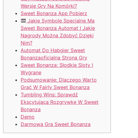
Wersję Gry Na Komórki?
Sweet Bonanza App Pobierz
Jakie Symbole Specjalne Ma
Sweet Bonanza Automat I Jakie
Nagrody Można Zdobyć Dzięki
Nim?
Automat Do Habgier Sweet
Bonanzaoficjalna Strona Gry
Sweet Bonanza: Słodkie Sloty I
Wygrane
Podsumowanie: Dlaczego Warto
Grać W Fairly Sweet Bonanza
Tumbling Wins: Sprawdź
Ekscytującą Rozgrywkę W Sweet
Bonanza
Demo
Darmowa Gra Sweet Bonanza