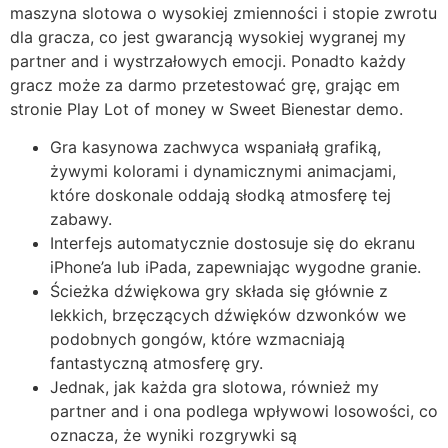
maszyna slotowa o wysokiej zmienności i stopie zwrotu
dla gracza, co jest gwarancją wysokiej wygranej my
partner and i wystrzałowych emocji. Ponadto każdy
gracz może za darmo przetestować grę, grając em
stronie Play Lot of money w Sweet Bienestar demo.
Gra kasynowa zachwyca wspaniałą grafiką,
żywymi kolorami i dynamicznymi animacjami,
które doskonale oddają słodką atmosferę tej
zabawy.
Interfejs automatycznie dostosuje się do ekranu
iPhone’a lub iPada, zapewniając wygodne granie.
Ścieżka dźwiękowa gry składa się głównie z
lekkich, brzęczących dźwięków dzwonków we
podobnych gongów, które wzmacniają
fantastyczną atmosferę gry.
Jednak, jak każda gra slotowa, również my
partner and i ona podlega wpływowi losowości, co
oznacza, że wyniki rozgrywki są