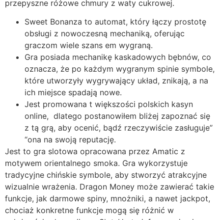
przepyszne różowe chmury z waty cukrowej.
Sweet Bonanza to automat, który łączy prostotę
obsługi z nowoczesną mechaniką, oferując
graczom wiele szans em wygraną.
Gra posiada mechanikę kaskadowych bębnów, co
oznacza, że po każdym wygranym spinie symbole,
które utworzyły wygrywający układ, znikają, a na
ich miejsce spadają nowe.
Jest promowana t większości polskich kasyn
online, dlatego postanowiłem bliżej zapoznać się
z tą grą, aby ocenić, bądź rzeczywiście zasługuje”
“ona na swoją reputację.
Jest to gra slotowa opracowana przez Amatic z
motywem orientalnego smoka. Gra wykorzystuje
tradycyjne chińskie symbole, aby stworzyć atrakcyjne
wizualnie wrażenia. Dragon Money może zawierać takie
funkcje, jak darmowe spiny, mnożniki, a nawet jackpot,
chociaż konkretne funkcje mogą się różnić w